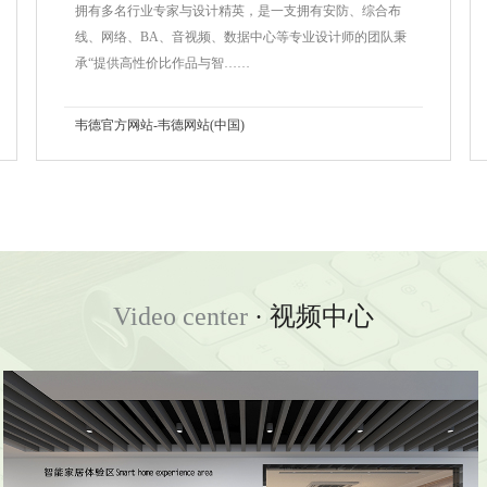
拥有多名行业专家与设计精英，是一支拥有安防、综合布
线、网络、BA、音视频、数据中心等专业设计师的团队秉
承“提供高性价比作品与智……
韦德官方网站-韦德网站(中国)
Video center
· 视频中心