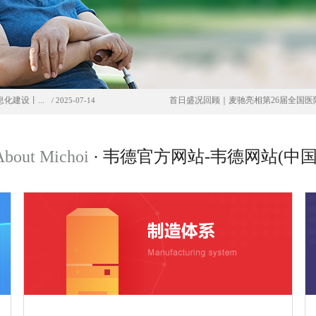
建设丨...
首日盛况回顾｜麦驰亮相第26届全国医院
/ 2025-07-14
医院建...
工程中心军令状签署仪式圆满举行！
/ 2025-05-27
/
About Michoi
· 韦德官方网站-韦德网站(中国