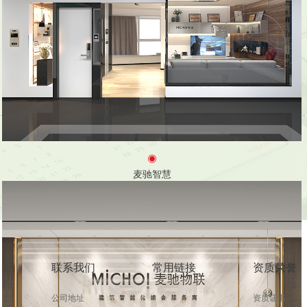
麦驰智慧
联系我们
常用链接
资质荣誉
公司地址
资质证书