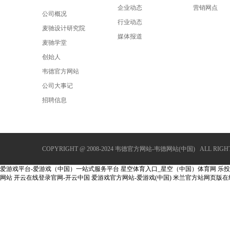
企业动态
营销网点
公司概况
行业动态
麦驰设计研究院
媒体报道
麦驰学堂
创始人
韦德官方网站
公司大事记
招聘信息
COPYRIGHT @ 2008-2024 韦德官方网站-韦德网站(中国) ALL RIGH
爱游戏平台-爱游戏（中国）一站式服务平台
星空体育入口_星空（中国）体育网
乐投
网站
开云在线登录官网-开云中国
爱游戏官方网站-爱游戏(中国)
米兰官方站网页版在线