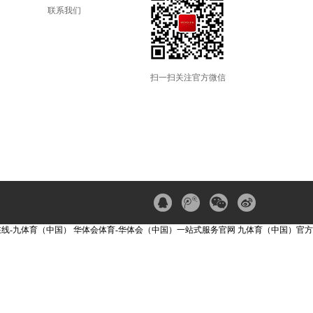
联系我们
扫一扫关注官方微信
在线-九体育（中国）
华体会体育-华体会（中国）一站式服务官网
九体育（中国）官方