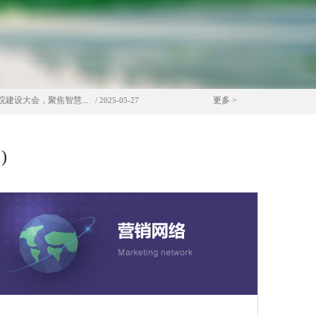
建设大会，聚焦智慧...
更多 >
/ 2025-05-27
 2025-05-27
)