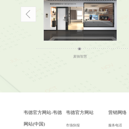
麦驰智慧
韦德官方网站-韦德
韦德官方网站
营销网络
网站(中国)
市场快报
服务电话